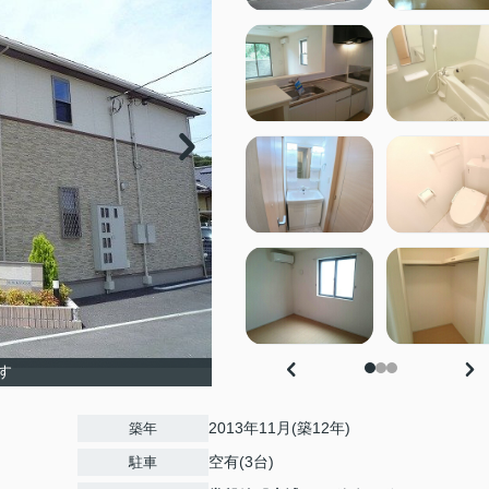
す
2013年11月(築12年)
築年
空有(3台)
駐車