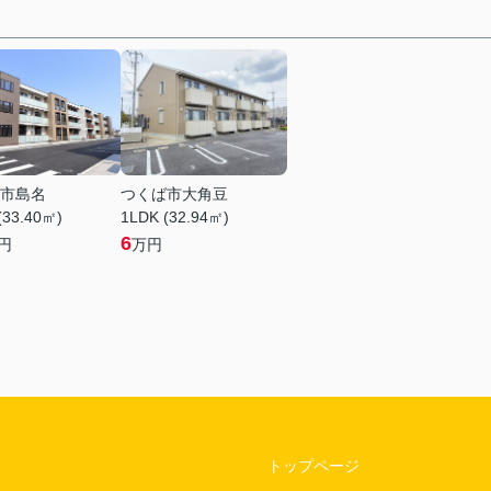
市島名
つくば市大角豆
(33.40㎡)
1LDK (32.94㎡)
6
円
万円
トップページ