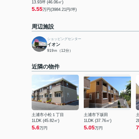
13.93坪 (46.06㎡)
5.55
万円(3984.21円/坪)
周辺施設
ショッピングセンター
イオン
919ｍ（12分）
近隣の物件
土浦市小松１丁目
土浦市下坂田
1LDK (45.82㎡)
1LDK (37.76㎡)
2
5.6
5.05
7
万円
万円