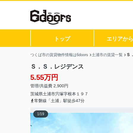
トップ
エリアか
Ｓ
つくば市の賃貸物件情報は6doors
土浦市の賃貸一覧
Ｓ．Ｓ．レジデンス
5.55万円
管理/共益費 2,900円
茨城県
土浦市
宍塚
字根本１９７
常磐線「土浦」駅徒歩47分
1
/
19