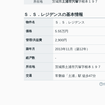
茨城県
土浦市
宍塚
字根本１９７
所在地
Ｓ．Ｓ．レジデンスの基本情報
物件名
Ｓ．Ｓ．レジデンス
価格
5.55万円
管理/共益費
2,900円
築年月
2013年11月（築12年）
総戸数
-
所在地
茨城県
土浦市
宍塚
字根本１９７
交通
常磐線
「
土浦
」駅 徒歩47分