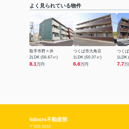
よく見られている物件
取手市野々井
つくば市大角豆
つくば
2LDK (56.67㎡)
1LDK (50.37㎡)
1LDK 
8.1
6.6
7.7
万円
万円
万
6doors不動産部
〒305-0032