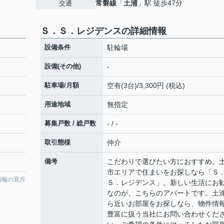
常磐線
「
土浦
」駅 徒歩47分
交通
Ｓ．Ｓ．レジデンスの詳細情報
設備条件
駐輪場
設備(その他)
-
駐車場/月額
空有(3台)/3,300円 (税込)
用途地域
無指定
募集戸数 / 総戸数
- / -
取引態様
仲介
備考
こだわりで選びたい方におすすめ。
市エリアで住まいをお探しなら「Ｓ
情報の見方
Ｓ．レジデンス」。新しい生活にお
なのが、こちらのアパートです。土
ら近いお部屋をお探しなら、物件情
豊富に扱う当社にお問い合わせくだ