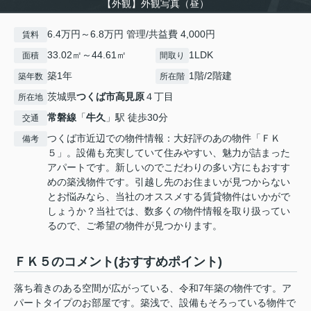
【外観】外観写真（昼）
6.4万円～6.8万円 管理/共益費 4,000円
賃料
33.02㎡～44.61㎡
1LDK
面積
間取り
築1年
1階/2階建
築年数
所在階
茨城県
つくば市
高見原
４丁目
所在地
常磐線
「
牛久
」駅 徒歩30分
交通
つくば市近辺での物件情報：大好評のあの物件「ＦＫ
備考
５」。設備も充実していて住みやすい、魅力が詰まった
アパートです。新しいのでこだわりの多い方にもおすす
めの築浅物件です。引越し先のお住まいが見つからない
とお悩みなら、当社のオススメする賃貸物件はいかがで
しょうか？当社では、数多くの物件情報を取り扱ってい
るので、ご希望の物件が見つかります。
ＦＫ５のコメント(おすすめポイント)
落ち着きのある空間が広がっている、令和7年築の物件です。ア
パートタイプのお部屋です。築浅で、設備もそろっている物件で