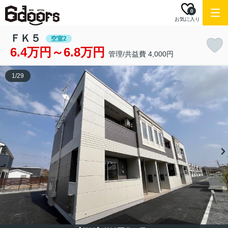
0
お気に入り
ＦＫ５
空室2
6.4万円～6.8万円
管理/共益費 4,000円
1
/
29