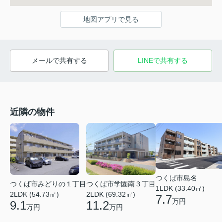
地図アプリで見る
メールで共有する
LINEで共有する
近隣の物件
つくば市島名
つくば市みどりの１丁目
つくば市学園南３丁目
1LDK (33.40㎡)
2LDK (54.73㎡)
2LDK (69.32㎡)
7.7
万円
9.1
11.2
万円
万円