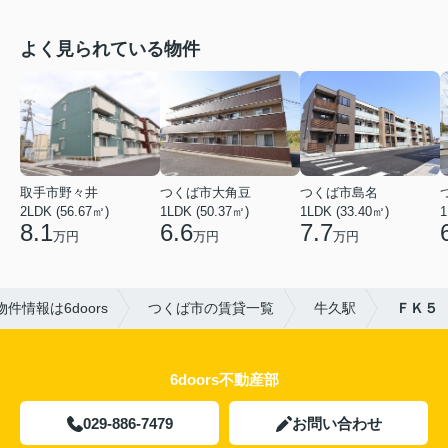
よく見られている物件
取手市野々井
つくば市大角豆
つくば市島名
2LDK (56.67㎡)
1LDK (50.37㎡)
1LDK (33.40㎡)
1
8.1
6.6
7.7
万円
万円
万円
件情報は6doors
つくば市の賃貸一覧
牛久駅
ＦＫ５
6doors不動産部
029-886-7479
お問い合わせ