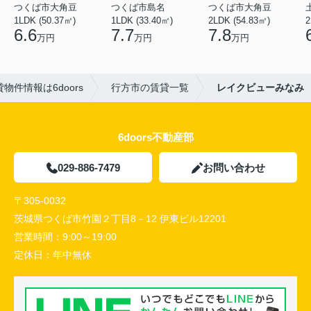
つくば市大角豆
つくば市島名
つくば市大角豆
1LDK (50.37㎡)
1LDK (33.40㎡)
2LDK (54.83㎡)
2
6.6
7.7
7.8
万円
万円
万円
物件情報は6doors
行方市の賃貸一覧
レイクビューみなみ
6doors不動産部
029-886-7479
お問い合わせ
〒305-0032
茨城県つくば市竹園２丁目8－12 伊東ビル12201
営業時間：
9:00～19:00
定休日：
年中無休