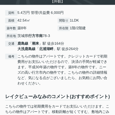
【外観】
5.4万円 管理/共益費 6,000円
賃料
42.54㎡
1LDK
面積
間取り
築8年
1階/2階建
築年数
所在階
茨城県
行方市
南
78-3
所在地
鹿島線
「
潮来
」駅 徒歩164分
交通
大洗鹿島線
「
北浦湖畔
」駅 徒歩264分
こちらの物件はアパートです。クレジットカードで初期
備考
費用がお支払いいただけるので、決済の手間が軽減でき
ます。平成30年築の物件です。築8年の物件です。ニー
ズの高い行方市内の物件です。こちらの物件の詳細情報
など、気になる点がございましたら、お気軽にお問い合
わせください。
レイクビューみなみのコメント(おすすめポイント)
こちらの物件では初期費用をカードでお支払いいただけます。こ
ちらの物件はアパートです。移動距離が短くてすむ、敷地内ごみ