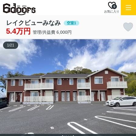
0
お気に入り
レイクビューみなみ
空室1
5.4万円
管理/共益費 6,000円
1
/
21