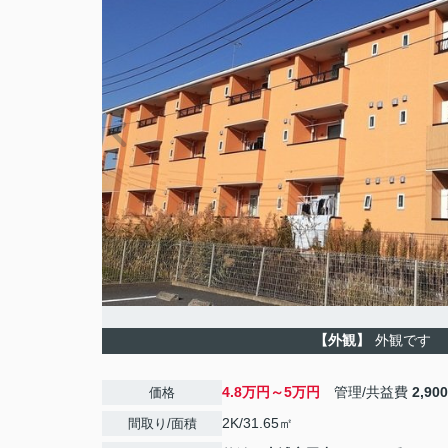
【外観】
外観です
4.8万円～5万円
管理/共益費
2,90
価格
2K/31.65㎡
間取り/面積