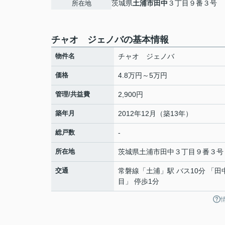
茨城県
土浦市
田中
３丁目９番３号
所在地
チャオ ジェノバの基本情報
物件名
チャオ ジェノバ
価格
4.8万円～5万円
管理/共益費
2,900円
築年月
2012年12月（築13年）
総戸数
-
所在地
茨城県
土浦市
田中
３丁目９番３号
交通
常磐線
「
土浦
」駅 バス10分 「田
目」 停歩1分