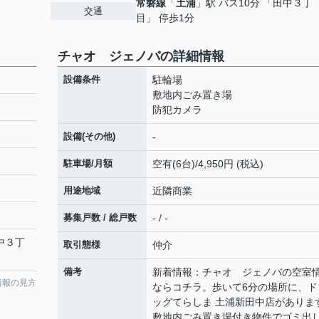
常磐線
「
土浦
」駅 バス10分 「田中３丁
交通
目」 停歩1分
チャオ ジェノバの詳細情報
設備条件
駐輪場
敷地内ごみ置き場
防犯カメラ
設備(その他)
-
駐車場/月額
空有(6台)/4,950円 (税込)
用途地域
近隣商業
募集戸数 / 総戸数
- / -
中３丁
取引態様
仲介
備考
新着情報：チャオ ジェノバの空室
情報の見方
ならコチラ。歩いて6分の場所に、ド
ッグてらしま 土浦新田中店がありま
敷地内ごみ置き場付き物件でゴミ出