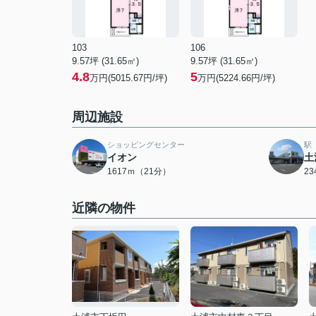
103
106
9.57坪 (31.65㎡)
9.57坪 (31.65㎡)
4.8
5
万円(5015.67円/坪)
万円(5224.66円/坪)
周辺施設
ショッピングセンター
駅
イオン
土
1617ｍ（21分）
2
近隣の物件