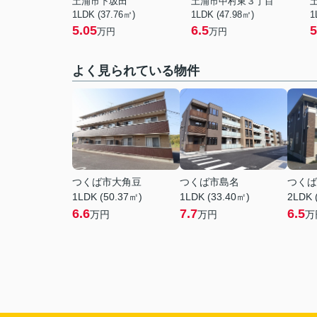
土浦市下坂田
土浦市中村東３丁目
1LDK (37.76㎡)
1LDK (47.98㎡)
1
5.05
6.5
5
万円
万円
よく見られている物件
つくば市大角豆
つくば市島名
つくば
1LDK (50.37㎡)
1LDK (33.40㎡)
2LDK 
6.6
7.7
6.5
万円
万円
万