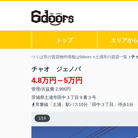
トップ
エリアか
チ
つくば市の賃貸物件情報は6doors
土浦市の賃貸一覧
チャオ ジェノバ
4.8万円～5万円
管理/共益費 2,900円
茨城県
土浦市
田中
３丁目９番３号
常磐線「土浦」駅バス10分「田中３丁目」停歩1分
1
/
19