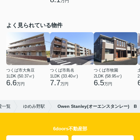
万円
よく見られている物件
つくば市大角豆
つくば市島名
つくば市牧園
1LDK (50.37㎡)
1LDK (33.40㎡)
2LDK (58.95㎡)
2
6.6
7.7
6.5
万円
万円
万円
貸一覧
ゆめみ野駅
Owen Stanley(オーエンスタンレー) B
6doors不動産部