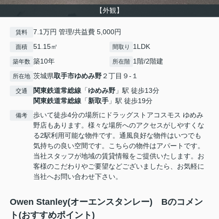
【外観】
7.1万円 管理/共益費 5,000円
賃料
51.15㎡
1LDK
面積
間取り
築10年
1階/2階建
築年数
所在階
茨城県
取手市
ゆめみ野
２丁目９-１
所在地
関東鉄道常総線
「
ゆめみ野
」駅 徒歩13分
交通
関東鉄道常総線
「
新取手
」駅 徒歩19分
歩いて徒歩4分の場所にドラッグストアコスモス ゆめみ
備考
野店もあります。様々な場所へのアクセスがしやすくな
る2駅利用可能な物件です。通風良好な物件はいつでも
気持ちの良い空間です。こちらの物件はアパートです。
当社スタッフが地域の賃貸情報をご提供いたします。お
客様のこだわりやご要望などございましたら、お気軽に
当社へお問い合わせ下さい。
Owen Stanley(オーエンスタンレー) Bのコメン
ト(おすすめポイント)