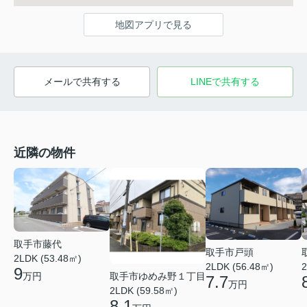
地図アプリで見る
メールで共有する
LINEで共有する
近隣の物件
取手市藤代
取手市戸頭
2LDK (53.48㎡)
2LDK (56.48㎡)
2
9
取手市ゆめみ野１丁目
万円
7.7
万円
2LDK (59.58㎡)
8.1