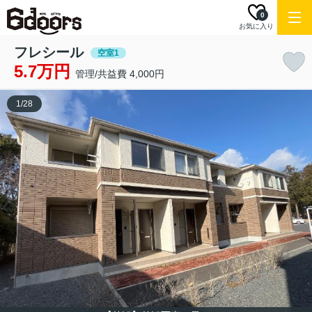
0
お気に入り
フレシール
空室1
5.7万円
管理/共益費 4,000円
1
/
28