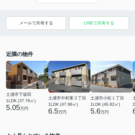
メールで共有する
LINEで共有する
近隣の物件
土浦市下坂田
土浦市中村東３丁目
土浦市小松１丁目
1LDK (37.76㎡)
1LDK (47.98㎡)
1LDK (45.82㎡)
2
5.05
万円
6.5
5.6
万円
万円