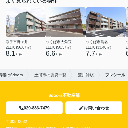
よく見られている物件
取手市野々井
つくば市大角豆
つくば市島名
2LDK (56.67㎡)
1LDK (50.37㎡)
1LDK (33.40㎡)
1
8.1
6.6
7.7
万円
万円
万円
は6doors
土浦市の賃貸一覧
荒川沖駅
フレシール
6doors不動産部
029-886-7479
お問い合わせ
〒305-0032