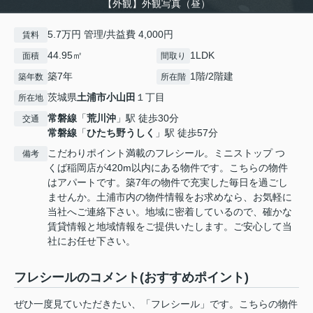
【外観】外観写真（昼）
5.7万円 管理/共益費 4,000円
賃料
44.95㎡
1LDK
面積
間取り
築7年
1階/2階建
築年数
所在階
茨城県
土浦市
小山田
１丁目
所在地
常磐線
「
荒川沖
」駅 徒歩30分
交通
常磐線
「
ひたち野うしく
」駅 徒歩57分
こだわりポイント満載のフレシール。ミニストップ つ
備考
くば稲岡店が420m以内にある物件です。こちらの物件
はアパートです。築7年の物件で充実した毎日を過ごし
ませんか。土浦市内の物件情報をお求めなら、お気軽に
当社へご連絡下さい。地域に密着しているので、確かな
賃貸情報と地域情報をご提供いたします。ご安心して当
社にお任せ下さい。
フレシールのコメント(おすすめポイント)
ぜひ一度見ていただきたい、「フレシール」です。こちらの物件