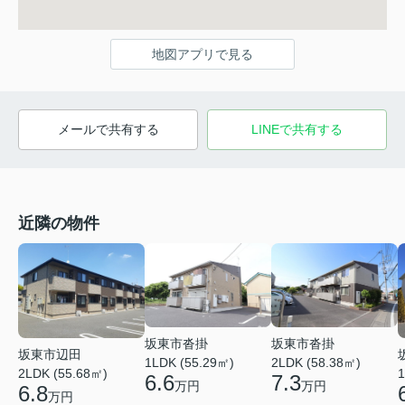
地図アプリで見る
メールで共有する
LINEで共有する
近隣の物件
坂東市沓掛
坂東市沓掛
坂東市辺田
1LDK (55.29㎡)
2LDK (58.38㎡)
2LDK (55.68㎡)
1
6.6
7.3
万円
万円
6.8
万円