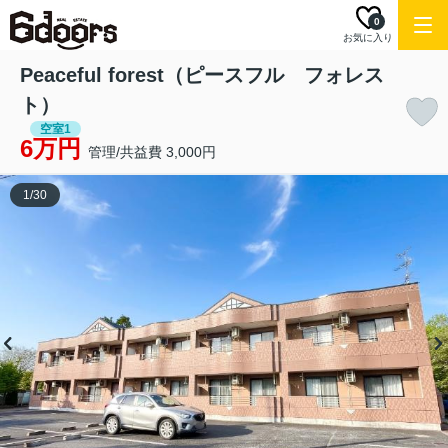
0
お気に入り
Peaceful forest（ピースフル フォレス
ト）
空室1
6万円
管理/共益費 3,000円
1
/
30