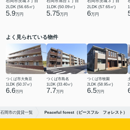
石岡市茨城３丁目
石岡市茨城３丁目
石岡市旭台１丁目
2LDK (56.65㎡)
2LDK (57.65㎡)
1
1LDK (50.09㎡)
5.9
6
5.75
万円
万円
万円
よく見られている物件
つくば市大角豆
つくば市島名
つくば市牧園
1LDK (50.37㎡)
1LDK (33.40㎡)
2LDK (58.95㎡)
2
6.6
7.7
6.5
万円
万円
万円
石岡市の賃貸一覧
Peaceful forest（ピースフル フォレスト）