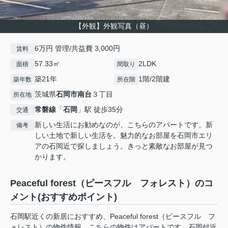
【外観】外観写真（昼）
6万円 管理/共益費 3,000円
賃料
57.33㎡
2LDK
面積
間取り
築21年
1階/2階建
築年数
所在階
茨城県
石岡市
南台
３丁目
所在地
常磐線
「
石岡
」駅 徒歩35分
交通
新しい生活にお勧めなのが、こちらのアパートです。新
備考
しい土地で新しい生活を。魅力的なお部屋を石岡市エリ
アの石岡近で探しましょう。きっと素敵なお部屋が見つ
かります。
Peaceful forest（ピースフル フォレスト）のコ
メント(おすすめポイント)
石岡駅近くの新居におすすめ、Peaceful forest（ピースフル フ
ォレスト）の物件情報。こちらの物件はアパートです。石岡付近