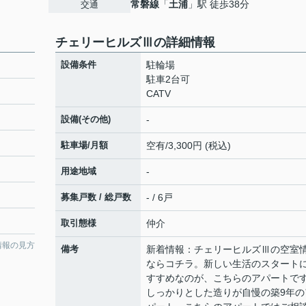
常磐線
「
土浦
」駅 徒歩38分
交通
チェリーヒルズⅢの詳細情報
設備条件
駐輪場
駐車2台可
CATV
設備(その他)
-
駐車場/月額
空有/3,300円 (税込)
用途地域
-
募集戸数 / 総戸数
- / 6戸
取引態様
仲介
情報の見方
備考
新着情報：チェリーヒルズⅢの空室
ならコチラ。新しい生活のスタート
すすめなのが、こちらのアパートで
しっかりとした造りが自慢の築9年の