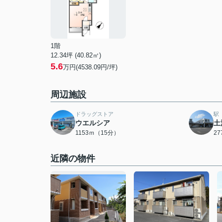
1階
12.34坪 (40.82㎡)
5.6
万円(4538.09円/坪)
周辺施設
ドラッグストア
駅
ウエルシア
土
1153ｍ（15分）
2
近隣の物件