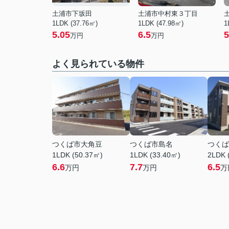
土浦市下坂田
土浦市中村東３丁目
1LDK (37.76㎡)
1LDK (47.98㎡)
1
5.05
6.5
5
万円
万円
よく見られている物件
つくば市大角豆
つくば市島名
つくば
1LDK (50.37㎡)
1LDK (33.40㎡)
2LDK 
6.6
7.7
6.5
万円
万円
万