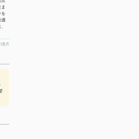
談次
住ま
件を
快適
は、
の見方
い
望