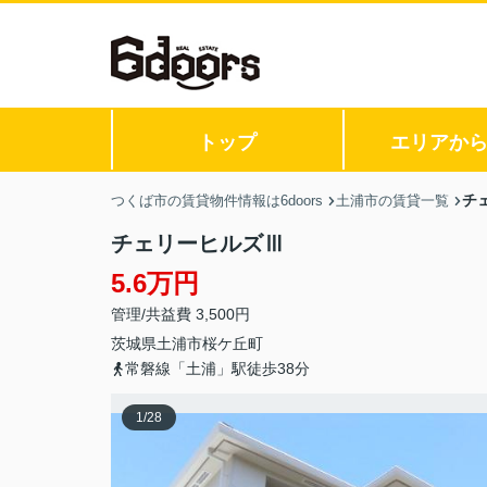
トップ
エリアか
チ
つくば市の賃貸物件情報は6doors
土浦市の賃貸一覧
チェリーヒルズⅢ
5.6万円
管理/共益費 3,500円
茨城県
土浦市
桜ケ丘町
常磐線「土浦」駅徒歩38分
1
/
28