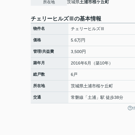
茨城県
土浦市
桜ケ丘町
所在地
チェリーヒルズⅢの基本情報
物件名
チェリーヒルズⅢ
価格
5.6万円
管理/共益費
3,500円
築年月
2016年6月（築10年）
総戸数
6戸
所在地
茨城県
土浦市
桜ケ丘町
交通
常磐線
「
土浦
」駅 徒歩38分