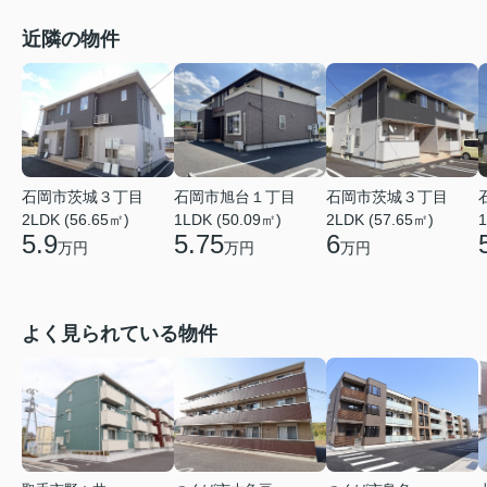
近隣の物件
石岡市茨城３丁目
石岡市茨城３丁目
石岡市旭台１丁目
2LDK (56.65㎡)
2LDK (57.65㎡)
1
1LDK (50.09㎡)
5.9
6
5.75
万円
万円
万円
よく見られている物件