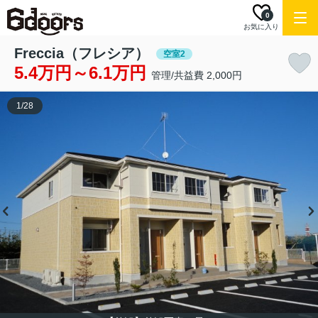
0
お気に入り
Freccia（フレシア）
空室2
5.4万円～6.1万円
管理/共益費 2,000円
1
/
28