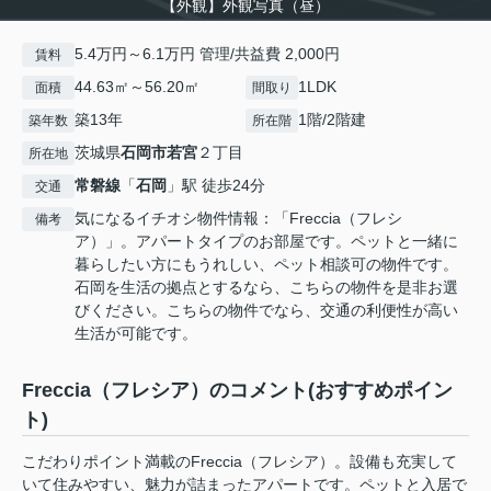
【外観】外観写真（昼）
5.4万円～6.1万円 管理/共益費 2,000円
賃料
44.63㎡～56.20㎡
1LDK
面積
間取り
築13年
1階/2階建
築年数
所在階
茨城県
石岡市
若宮
２丁目
所在地
常磐線
「
石岡
」駅 徒歩24分
交通
気になるイチオシ物件情報：「Freccia（フレシ
備考
ア）」。アパートタイプのお部屋です。ペットと一緒に
暮らしたい方にもうれしい、ペット相談可の物件です。
石岡を生活の拠点とするなら、こちらの物件を是非お選
びください。こちらの物件でなら、交通の利便性が高い
生活が可能です。
Freccia（フレシア）のコメント(おすすめポイン
ト)
こだわりポイント満載のFreccia（フレシア）。設備も充実して
いて住みやすい、魅力が詰まったアパートです。ペットと入居で