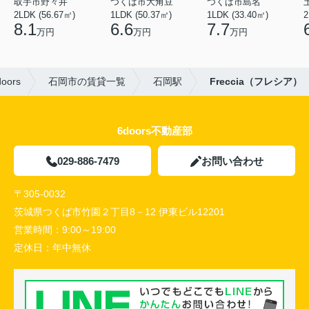
取手市野々井
つくば市大角豆
つくば市島名
2LDK (56.67㎡)
1LDK (50.37㎡)
1LDK (33.40㎡)
2
8.1
6.6
7.7
万円
万円
万円
ors
石岡市の賃貸一覧
石岡駅
Freccia（フレシア）
6doors不動産部
029-886-7479
お問い合わせ
〒305-0032
茨城県つくば市竹園２丁目8－12 伊東ビル12201
営業時間：
9:00～19:00
定休日：
年中無休