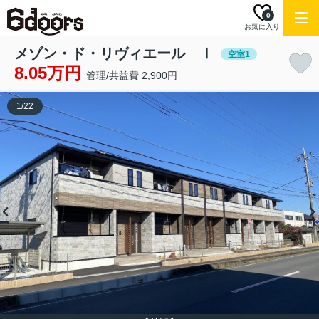
0
お気に入り
メゾン・ド・リヴィエール Ⅰ
空室1
8.05万円
管理/共益費 2,900円
1
/
22