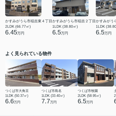
かすみがうら市稲吉東４丁目
かすみがうら市稲吉２丁目
かすみがう
2LDK (66.77㎡)
1LDK (38.80㎡)
1LDK (38.8
6.45
6.5
6.5
万円
万円
万円
よく見られている物件
つくば市大角豆
つくば市島名
つくば市牧園
1LDK (50.37㎡)
1LDK (33.40㎡)
2LDK (58.95㎡)
2
6.6
7.7
6.5
万円
万円
万円