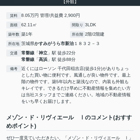
【外観】
8.05万円 管理/共益費 2,900円
賃料
62.11㎡
3LDK
面積
間取り
築1年
2階/2階建
築年数
所在階
茨城県
かすみがうら市
新治
１８３２－３
所在地
常磐線
「
神立
」駅 徒歩22分
交通
常磐線
「
高浜
」駅 徒歩88分
近くにはローソン 千代田稲吉店(徒歩1分)がありちょっ
備考
とした買い物に便利です。風通しが良い物件です。最上
階の物件です。築5年以内と築浅なので、内装も外観も
キレイです。できるだけ早めに不動産情報を集めたい方
は当社スタッフまでご連絡ください。地域の不動産情報
をいち早くお届けします。
メゾン・ド・リヴィエール Ⅰのコメント(おすす
めポイント)
ぜひ一度見ていただきたい、「メゾン・ド・リヴィエール Ⅰ」