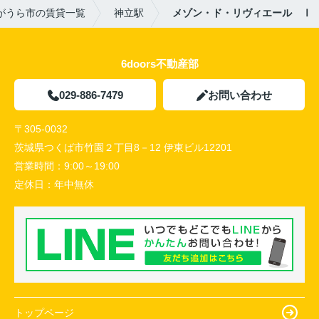
がうら市の賃貸一覧
神立駅
メゾン・ド・リヴィエール Ⅰ
6doors不動産部
029-886-7479
お問い合わせ
〒305-0032
茨城県つくば市竹園２丁目8－12 伊東ビル12201
営業時間：
9:00～19:00
定休日：
年中無休
トップページ