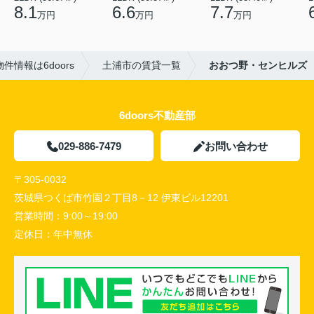
8.1
6.6
7.7
万円
万円
万円
情報は6doors
土浦市の賃貸一覧
おおつ野・センヒルズ
6doors不動産部
029-886-7479
お問い合わせ
〒305-0032
茨城県つくば市竹園２丁目8－12 伊東ビル12201
営業時間：
9:00～19:00
定休日：
年中無休