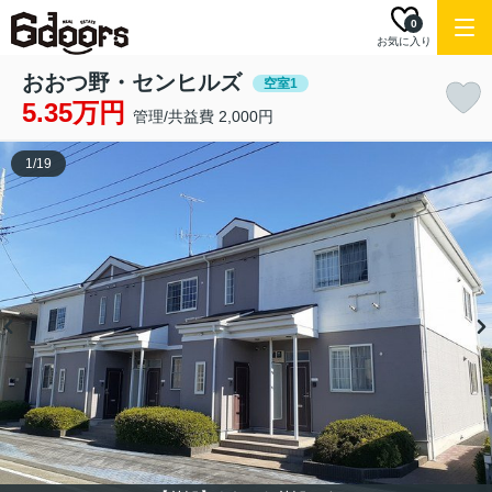
0
お気に入り
おおつ野・センヒルズ
空室1
5.35万円
管理/共益費 2,000円
1
/
19