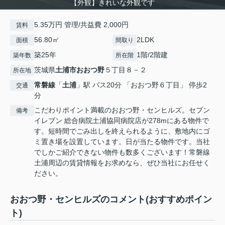
【外観】きれいな外観です
5.35万円 管理/共益費 2,000円
賃料
56.80㎡
2LDK
面積
間取り
築25年
1階/2階建
築年数
所在階
茨城県
土浦市
おおつ野
５丁目８－２
所在地
常磐線
「
土浦
」駅 バス20分 「おおつ野６丁目」 停歩2
交通
分
こだわりポイント満載のおおつ野・センヒルズ。セブン
備考
イレブン 総合病院土浦協同病院店が278mにある物件で
す。短時間でごみ出しを終えられるように、敷地内にゴ
ミ置き場を設置しています。日が当たる物件です。当社
でしかご紹介できない物件も数多くございます！常磐線
土浦周辺の賃貸情報をお求めなら、ぜひ当社にお任せく
ださい。
おおつ野・センヒルズのコメント(おすすめポイン
ト)