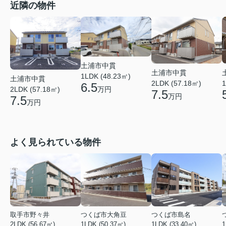
近隣の物件
土浦市中貫
土浦市中貫
1LDK (48.23㎡)
土浦市中貫
2LDK (57.18㎡)
1
6.5
万円
2LDK (57.18㎡)
7.5
万円
7.5
万円
よく見られている物件
取手市野々井
つくば市大角豆
つくば市島名
2LDK (56.67㎡)
1LDK (50.37㎡)
1LDK (33.40㎡)
1