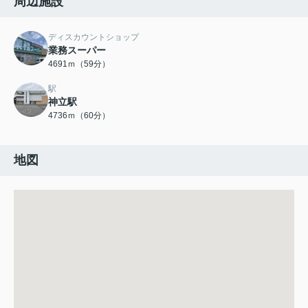
周辺施設
ディスカウントショップ
業務スーパー
4691ｍ（59分）
駅
神立駅
4736ｍ（60分）
地図