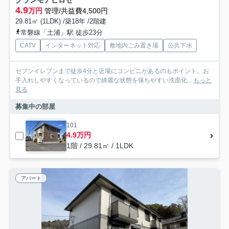
グランモアヒロセ
4.9
万円
管理/共益費4,500円
29.81㎡ (1LDK) /築18年 /2階建
常磐線「土浦」駅 徒歩23分
CATV
インターネット対応
敷地内ごみ置き場
公共下水
セブンイレブンまで徒歩4分と近場にコンビニがあるのもポイント。お
手入れしやすくなっているので綺麗な状態を保ちやすい洗面化...
もっと
見る
募集中の部屋
101
4.9万円
1階 / 29.81㎡ / 1LDK
アパート