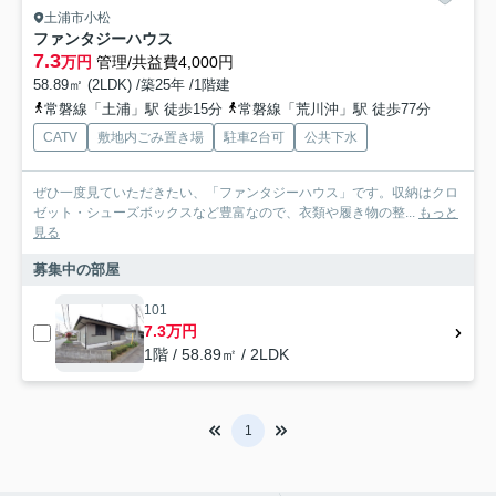
土浦市小松
ファンタジーハウス
7.3
万円
管理/共益費4,000円
58.89㎡ (2LDK) /築25年 /1階建
常磐線「土浦」駅 徒歩15分
常磐線「荒川沖」駅 徒歩77分
CATV
敷地内ごみ置き場
駐車2台可
公共下水
ぜひ一度見ていただきたい、「ファンタジーハウス」です。収納はクロ
ゼット・シューズボックスなど豊富なので、衣類や履き物の整...
もっと
見る
募集中の部屋
101
7.3万円
1階 / 58.89㎡ / 2LDK
1