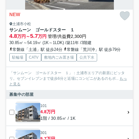
NEW
土浦市小松
サンムーン ゴールドスター １
4.8
5.7
万円～
万円
管理/共益費2,300円
30.85㎡～54.19㎡ (1K～1LDK) /築11年 /3階建
常磐線「土浦」駅 徒歩24分
常磐線「荒川沖」駅 徒歩79分
駐輪場
CATV
敷地内ごみ置き場
公共下水
「サンムーン ゴールドスター １」：土浦市エリアの新居にピッタ
リ。セブンイレブンまで徒歩6分と近場にコンビニがあるのもポ...
もっ
と見る
募集中の部屋
101
4.8万円
1階 / 30.85㎡ / 1K
301
5.7万円