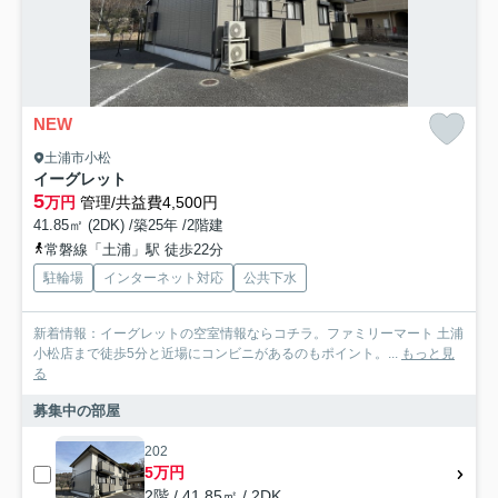
NEW
土浦市小松
イーグレット
5
万円
管理/共益費4,500円
41.85㎡ (2DK) /築25年 /2階建
常磐線「土浦」駅 徒歩22分
駐輪場
インターネット対応
公共下水
新着情報：イーグレットの空室情報ならコチラ。ファミリーマート 土浦
小松店まで徒歩5分と近場にコンビニがあるのもポイント。...
もっと見
る
募集中の部屋
202
5万円
2階 / 41.85㎡ / 2DK