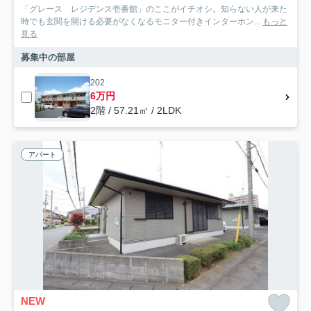
「グレース レジデンス壱番館」のここがイチオシ。知らない人が来た
時でも玄関を開ける必要がなくなるモニター付きインターホン...
もっと
見る
募集中の部屋
202
6万円
2階 / 57.21㎡ / 2LDK
アパート
NEW