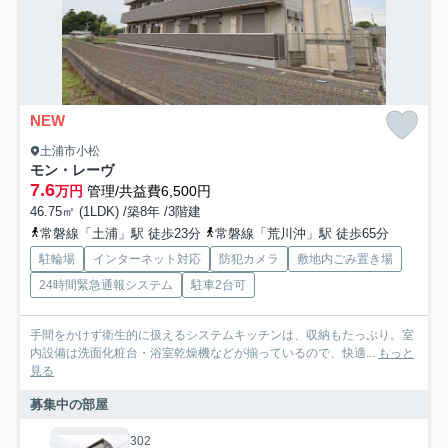
NEW
土浦市小松
モン・レーヴ
7.6
万円
管理/共益費6,500円
46.75㎡ (1LDK) /築8年 /3階建
常磐線「土浦」駅 徒歩23分
常磐線「荒川沖」駅 徒歩65分
駐輪場
インターネット対応
防犯カメラ
敷地内ごみ置き場
24時間緊急通報システム
駐車2台可
手間をかけず衛生的に扱えるシステムキッチンは、収納もたっぷり。室
内設備は洗面化粧台・浴室乾燥機などが揃っているので、快適...
もっと
見る
募集中の部屋
302