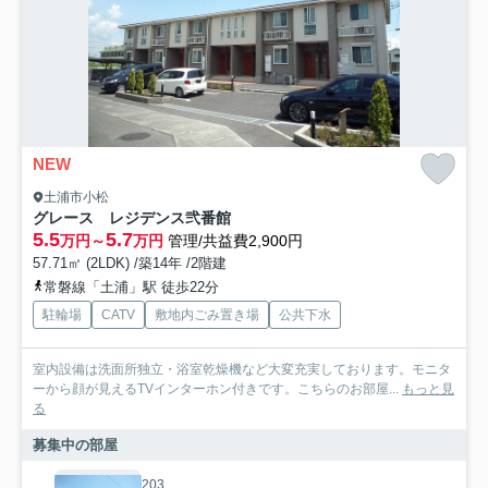
NEW
土浦市小松
グレース レジデンス弐番館
5.5
5.7
万円～
万円
管理/共益費2,900円
57.71㎡ (2LDK) /築14年 /2階建
常磐線「土浦」駅 徒歩22分
駐輪場
CATV
敷地内ごみ置き場
公共下水
室内設備は洗面所独立・浴室乾燥機など大変充実しております。モニタ
ーから顔が見えるTVインターホン付きです。こちらのお部屋...
もっと見
る
募集中の部屋
203