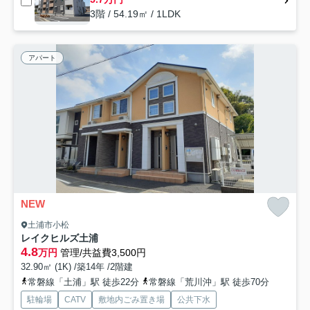
3階 / 54.19㎡ / 1LDK
アパート
NEW
土浦市小松
レイクヒルズ土浦
4.8
万円
管理/共益費3,500円
32.90㎡ (1K) /築14年 /2階建
常磐線「土浦」駅 徒歩22分
常磐線「荒川沖」駅 徒歩70分
駐輪場
CATV
敷地内ごみ置き場
公共下水