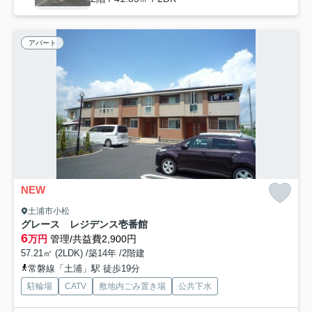
アパート
NEW
土浦市小松
グレース レジデンス壱番館
6
万円
管理/共益費2,900円
57.21㎡ (2LDK) /築14年 /2階建
常磐線「土浦」駅 徒歩19分
駐輪場
CATV
敷地内ごみ置き場
公共下水