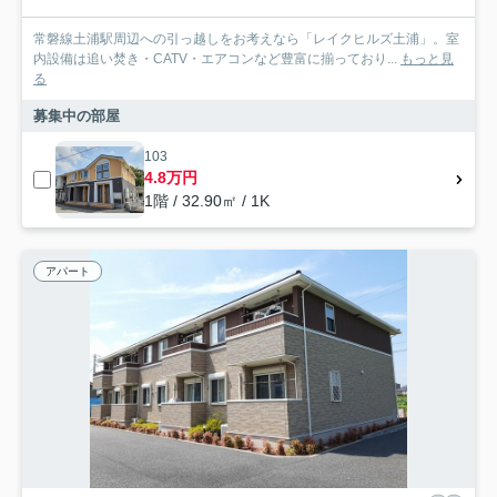
常磐線土浦駅周辺への引っ越しをお考えなら「レイクヒルズ土浦」。室
内設備は追い焚き・CATV・エアコンなど豊富に揃っており...
もっと見
る
募集中の部屋
103
4.8万円
1階 / 32.90㎡ / 1K
アパート