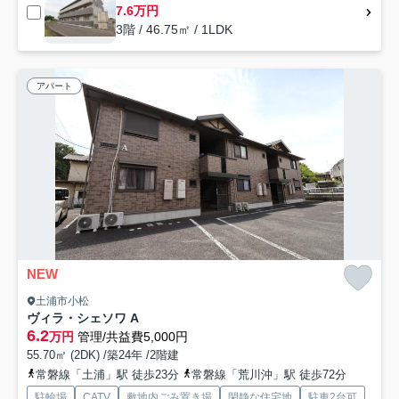
7.6万円
3階 / 46.75㎡ / 1LDK
アパート
NEW
土浦市小松
ヴィラ・シェソワ A
6.2
万円
管理/共益費5,000円
55.70㎡ (2DK) /築24年 /2階建
常磐線「土浦」駅 徒歩23分
常磐線「荒川沖」駅 徒歩72分
駐輪場
CATV
敷地内ごみ置き場
閑静な住宅地
駐車2台可