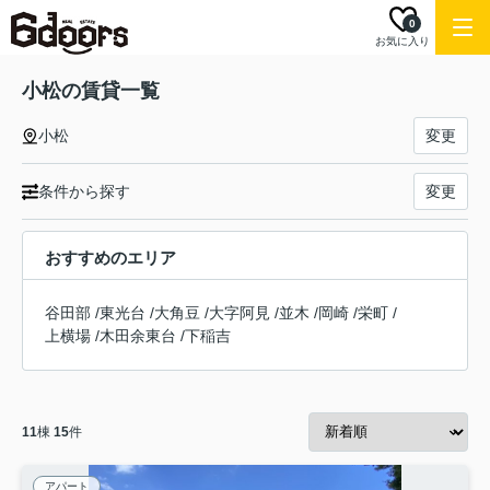
0
お気に入り
小松の賃貸一覧
小松
変更
条件から探す
変更
おすすめのエリア
谷田部
/
東光台
/
大角豆
/
大字阿見
/
並木
/
岡崎
/
栄町
/
上横場
/
木田余東台
/
下稲吉
11
棟
15
件
アパート