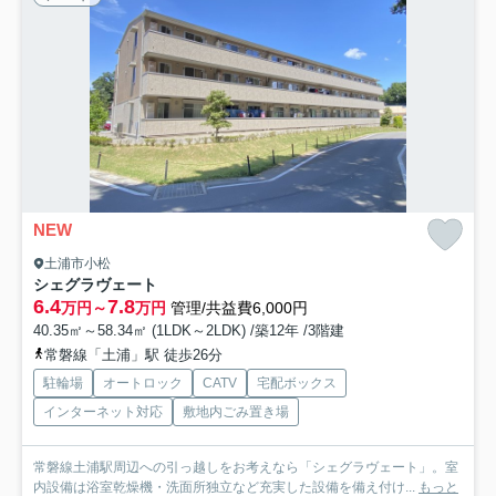
NEW
土浦市小松
シェグラヴェート
6.4
7.8
万円～
万円
管理/共益費6,000円
40.35㎡～58.34㎡ (1LDK～2LDK) /築12年 /3階建
常磐線「土浦」駅 徒歩26分
駐輪場
オートロック
CATV
宅配ボックス
インターネット対応
敷地内ごみ置き場
常磐線土浦駅周辺への引っ越しをお考えなら「シェグラヴェート」。室
内設備は浴室乾燥機・洗面所独立など充実した設備を備え付け...
もっと