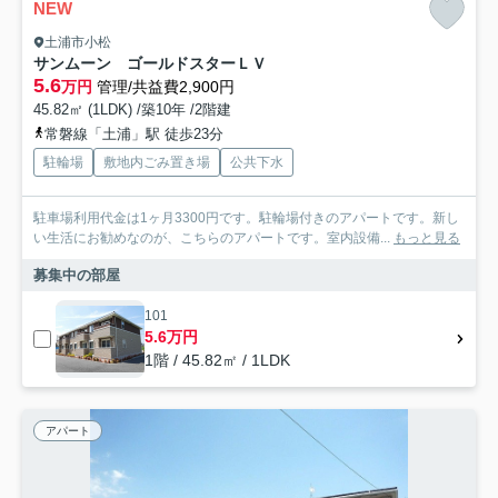
NEW
土浦市小松
サンムーン ゴールドスターＬＶ
5.6
万円
管理/共益費2,900円
45.82㎡ (1LDK) /築10年 /2階建
常磐線「土浦」駅 徒歩23分
駐輪場
敷地内ごみ置き場
公共下水
駐車場利用代金は1ヶ月3300円です。駐輪場付きのアパートです。新し
い生活にお勧めなのが、こちらのアパートです。室内設備...
もっと見る
募集中の部屋
101
5.6万円
1階 / 45.82㎡ / 1LDK
アパート