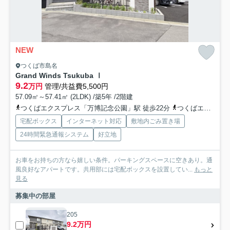
NEW
つくば市島名
Grand Winds Tsukuba Ⅰ
9.2
万円
管理/共益費5,500円
57.09㎡～57.41㎡ (2LDK) /築5年 /2階建
つくばエクスプレス「万博記念公園」駅 徒歩22分
つくばエクスプレス「研究学園」駅 徒歩60分
宅配ボックス
インターネット対応
敷地内ごみ置き場
24時間緊急通報システム
好立地
お車をお持ちの方なら嬉しい条件。パーキングスペースに空きあり。通
風良好なアパートです。共用部には宅配ボックスを設置してい...
もっと
見る
募集中の部屋
205
9.2万円