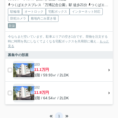
つくばエクスプレス「万博記念公園」駅 徒歩21分
つくばエクスプレス「みどりの」駅 徒歩31分
駐輪場
オートロック
宅配ボックス
インターネット対応
防犯カメラ
敷地内ごみ置き場
新築
今ならまだ空いています。駐車エリアの空き1台です。荷物を注文する
時に時間を気にしなくてよくなる宅配ボックスを共用部に備え...
もっと
見る
募集中の部屋
103
11.1万円
1階 / 59.93㎡ / 2LDK
102
11.9万円
1階 / 64.54㎡ / 2LDK
1