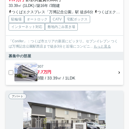
33.39㎡ (1LDK) /築16年 /3階建
つくばエクスプレス「万博記念公園」駅 徒歩6分
つくばエクスプレス「みどりの」駅 徒歩50分
駐輪場
オートロック
CATV
宅配ボックス
インターネット対応
敷地内ごみ置き場
「Conifer」：つくば市エリアの新居にピッタリ。セブンイレブン つく
ば万博記念公園駅西店まで徒歩3分と近場にコンビニ...
もっと見る
募集中の部屋
307
7.7万円
3階 / 33.39㎡ / 1LDK
アパート