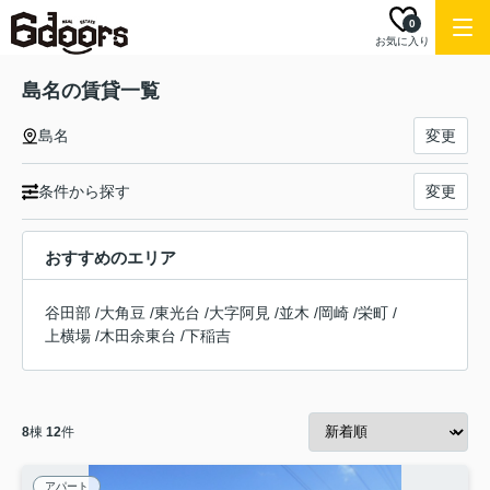
0
お気に入り
島名の賃貸一覧
島名
変更
条件から探す
変更
おすすめのエリア
谷田部
/
大角豆
/
東光台
/
大字阿見
/
並木
/
岡崎
/
栄町
/
上横場
/
木田余東台
/
下稲吉
8
棟
12
件
アパート