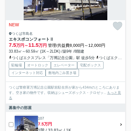
NEW
つくば市島名
エキスポコンフォートⅡ
7.5
11.5
万円～
万円
管理/共益費8,000円～12,000円
33.83㎡～60.59㎡ (1K～2LDK) /築9年 /8階建
つくばエクスプレス「万博記念公園」駅 徒歩5分
つくばエクスプレス「みどりの」駅 徒歩45分
駐輪場
オートロック
エレベーター
宅配ボックス
インターネット対応
敷地内ごみ置き場
つくば警察署万博記念公園駅前駐在所が家から434mのところにありま
す。空き家の物件です。収納はシューズボックス・クロゼッ...
もっと見
る
募集中の部屋
107
7.5万円
1階 / 33.83㎡ / 1K