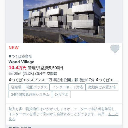
NEW
つくば市島名
Wood Village
10.4
万円
管理/共益費5,500円
65.06㎡ (2LDK) /築4年 /2階建
つくばエクスプレス「万博記念公園」駅 徒歩17分
つくばエクスプレス「研究学園」駅 徒歩43分
駐輪場
宅配ボックス
インターネット対応
敷地内ごみ置き場
24時間緊急通報システム
公共下水
魅力も多い賃貸物件はいかがでしょうか。モニターで来訪者を確認し、
インターホンを通じて室内から会話することができます。共用...
もっと
見る