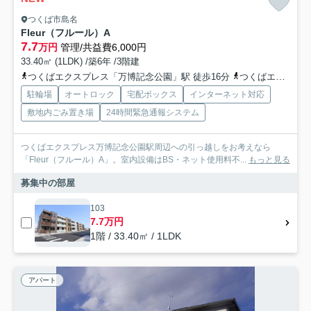
つくば市島名
Fleur（フルール）A
7.7
万円
管理/共益費6,000円
33.40㎡ (1LDK) /築6年 /3階建
つくばエクスプレス「万博記念公園」駅 徒歩16分
つくばエクスプレス「研究学園」駅 徒歩47分
駐輪場
オートロック
宅配ボックス
インターネット対応
敷地内ごみ置き場
24時間緊急通報システム
つくばエクスプレス万博記念公園駅周辺への引っ越しをお考えなら
「Fleur（フルール）A」。室内設備はBS・ネット使用料不...
もっと見る
募集中の部屋
103
7.7万円
1階 / 33.40㎡ / 1LDK
アパート