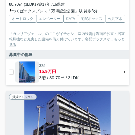
80.70㎡ (3LDK) /築17年 /16階建
つくばエクスプレス「万博記念公園」駅 徒歩3分
オートロック
エレベーター
CATV
宅配ボックス
公共下水
「ガレリアヴェ－ル」のここがイチオシ。室内設備は洗面所独立・浴室
乾燥機など充実した設備を備え付けています。宅配ボックスが...
もっと
見る
募集中の部屋
325
15.9万円
3階 / 80.70㎡ / 3LDK
賃貸マンション