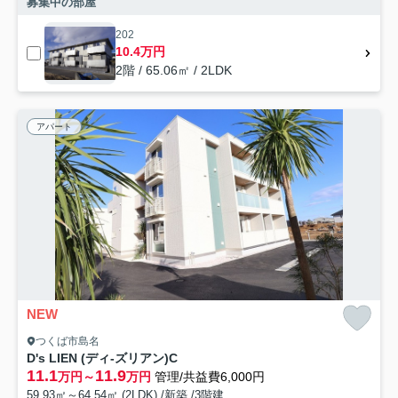
募集中の部屋
202
10.4万円
2階 / 65.06㎡ / 2LDK
アパート
NEW
つくば市島名
D's LIEN (ディ-ズリアン)C
11.1
11.9
万円～
万円
管理/共益費6,000円
59.93㎡～64.54㎡ (2LDK) /新築 /3階建