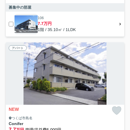
募集中の部屋
106
7.7万円
1階 / 35.10㎡ / 1LDK
アパート
NEW
つくば市島名
Conifer
7.7
万円
管理/共益費5,000円