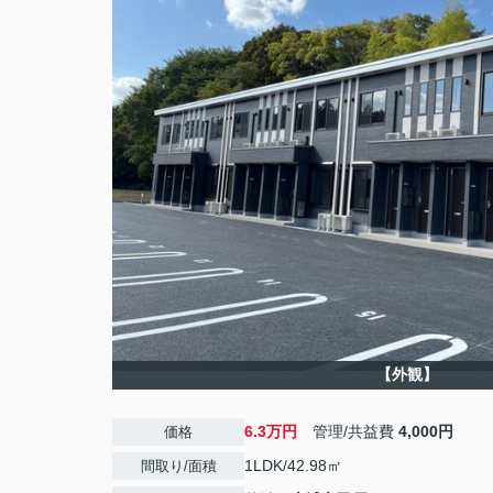
【外観】
6.3万円
管理/共益費
4,000円
価格
1LDK/42.98㎡
間取り/面積