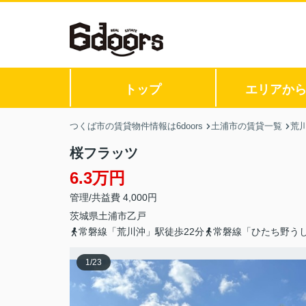
トップ
エリアか
つくば市の賃貸物件情報は6doors
土浦市の賃貸一覧
荒
桜フラッツ
6.3万円
管理/共益費 4,000円
茨城県
土浦市
乙戸
常磐線「荒川沖」駅徒歩22分
常磐線「ひたち野うし
1
/
23