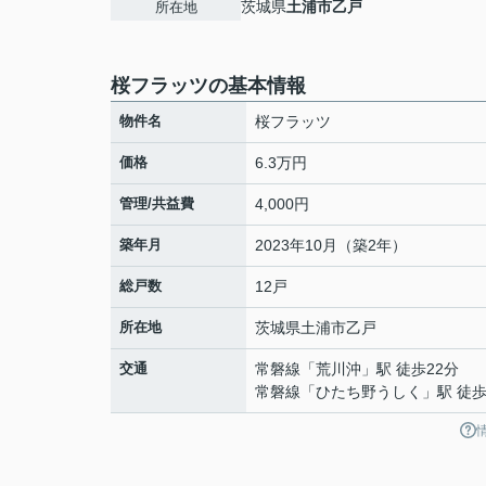
茨城県
土浦市
乙戸
所在地
桜フラッツの基本情報
物件名
桜フラッツ
価格
6.3万円
管理/共益費
4,000円
築年月
2023年10月（築2年）
総戸数
12戸
所在地
茨城県
土浦市
乙戸
交通
常磐線
「
荒川沖
」駅 徒歩22分
常磐線
「
ひたち野うしく
」駅 徒歩