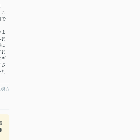
は
。こ
日で
う
いま
もお
市に
てお
ござ
下さ
いた
の見方
済
報