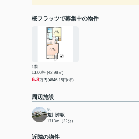
桜フラッツで募集中の物件
1階
13.00坪 (42.98㎡)
6.3
万円(4846.15円/坪)
周辺施設
駅
荒川沖駅
1713ｍ（22分）
近隣の物件