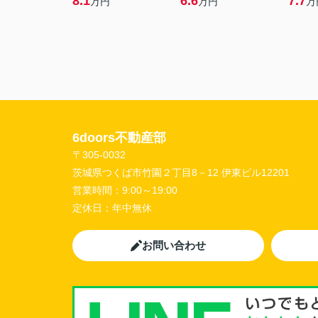
8.1
6.6
7.7
万円
万円
万
6doors不動産部
〒305-0032
茨城県つくば市竹園２丁目8－12 伊東ビル12201
営業時間：
9:00～19:00
定休日：
年中無休
お問い合わせ