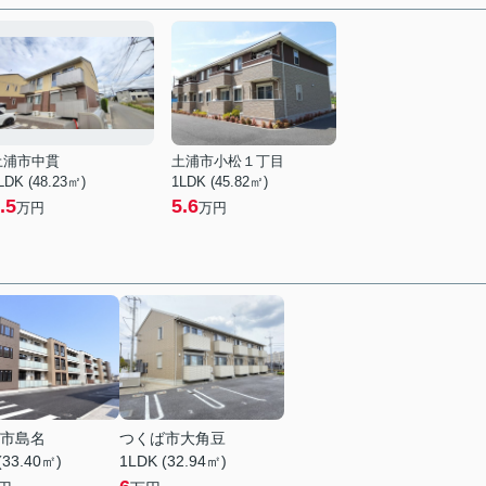
土浦市中貫
土浦市小松１丁目
LDK (48.23㎡)
1LDK (45.82㎡)
.5
5.6
万円
万円
市島名
つくば市大角豆
(33.40㎡)
1LDK (32.94㎡)