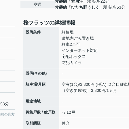
常磐線
「
荒川沖
」駅 徒歩22分
交通
常磐線
「
ひたち野うしく
」駅 徒歩53分
桜フラッツの詳細情報
設備条件
駐輪場
敷地内ごみ置き場
駐車2台可
インターネット対応
宅配ボックス
防犯カメラ
設備(その他)
-
駐車場/月額
空有(1台)/3,300円 (税込) ２台目駐
（空き要確認） 3,300円/1ヵ月
用途地域
-
53分
募集戸数 / 総戸数
- / 12戸
情報の見方
取引態様
仲介