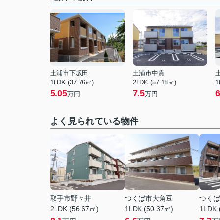
土浦市下坂田
土浦市中貫
1LDK (37.76㎡)
2LDK (57.18㎡)
1
5.05
7.5
6
万円
万円
よく見られている物件
取手市野々井
つくば市大角豆
つくば
2LDK (56.67㎡)
1LDK (50.37㎡)
1LDK 