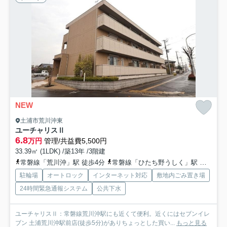
NEW
土浦市荒川沖東
ユーチャリスⅡ
6.8
万円
管理/共益費5,500円
33.39㎡ (1LDK) /築13年 /3階建
常磐線「荒川沖」駅 徒歩4分
常磐線「ひたち野うしく」駅 徒歩38分
駐輪場
オートロック
インターネット対応
敷地内ごみ置き場
24時間緊急通報システム
公共下水
ユーチャリスⅡ：常磐線荒川沖駅にも近くて便利。近くにはセブンイレ
ブン 土浦荒川沖駅前店(徒歩5分)がありちょっとした買い...
もっと見る