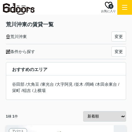
0
お気に入り
荒川沖東の賃貸一覧
荒川沖東
変更
条件から探す
変更
おすすめのエリア
谷田部
/
大角豆
/
東光台
/
大字阿見
/
並木
/
岡崎
/
木田余東台
/
栄町
/
稲吉
/
上横場
1
棟
1
件
アパート