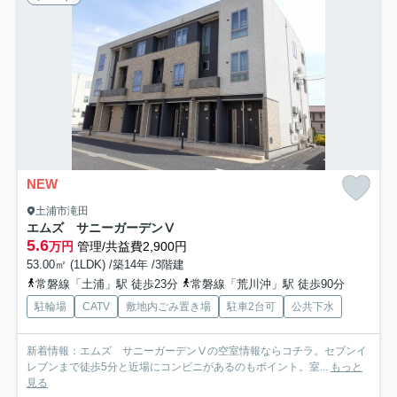
NEW
土浦市滝田
エムズ サニーガーデンⅤ
5.6
万円
管理/共益費2,900円
53.00㎡ (1LDK) /築14年 /3階建
常磐線「土浦」駅 徒歩23分
常磐線「荒川沖」駅 徒歩90分
駐輪場
CATV
敷地内ごみ置き場
駐車2台可
公共下水
新着情報：エムズ サニーガーデンⅤの空室情報ならコチラ。セブンイ
レブンまで徒歩5分と近場にコンビニがあるのもポイント。室...
もっと
見る