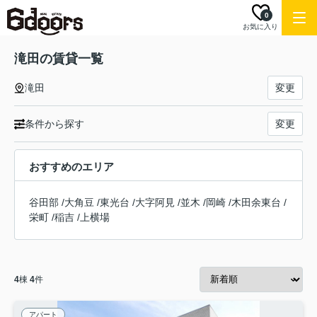
0
お気に入り
滝田の賃貸一覧
滝田
変更
条件から探す
変更
おすすめのエリア
谷田部
/
大角豆
/
東光台
/
大字阿見
/
並木
/
岡崎
/
木田余東台
/
栄町
/
稲吉
/
上横場
4
棟
4
件
アパート