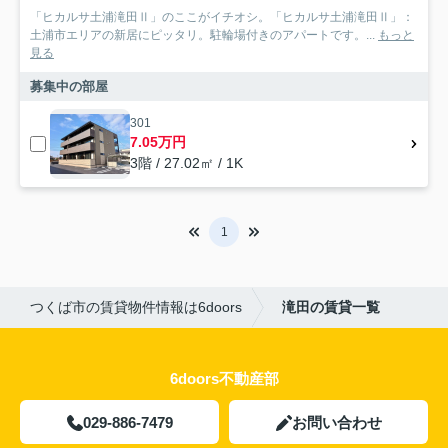
「ヒカルサ土浦滝田Ⅱ」のここがイチオシ。「ヒカルサ土浦滝田Ⅱ」：
土浦市エリアの新居にピッタリ。駐輪場付きのアパートです。...
もっと
見る
募集中の部屋
301
7.05万円
3階 / 27.02㎡ / 1K
1
つくば市の賃貸物件情報は6doors
滝田の賃貸一覧
6doors不動産部
029-886-7479
お問い合わせ