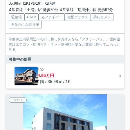
35.98㎡ (1K) /築19年 /2階建
常磐線「土浦」駅 徒歩30分
常磐線「荒川沖」駅 徒歩97分
駐輪場
CATV
光ファイバー
宅配ボックス
防犯カメラ
敷地内ごみ置き場
常磐線土浦駅周辺への引っ越しをお考えなら「アクラ－ジュ」。室内設
備はエアコン・照明付き・ネット使用料不要など豊富に揃って...
もっと
見る
募集中の部屋
102
4.85万円
1階 / 35.98㎡ / 1K
アパート