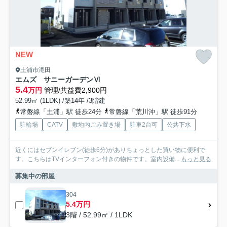
NEW
土浦市滝田
エムズ サニーガーデンⅥ
5.4
万円
管理/共益費2,900円
52.99㎡ (1LDK) /築14年 /3階建
常磐線「土浦」駅 徒歩24分
常磐線「荒川沖」駅 徒歩91分
駐輪場
CATV
敷地内ごみ置き場
駐車2台可
公共下水
近くにはセブンイレブン(徒歩6分)がありちょっとした買い物に便利で
す。こちらはTVインターフォン付きの物件です。室内設備...
もっと見る
募集中の部屋
304
5.4万円
3階 / 52.99㎡ / 1LDK