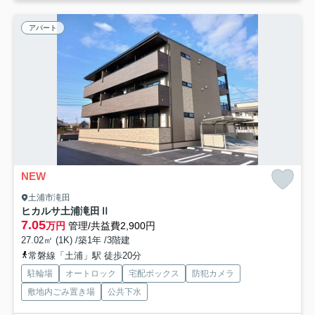
アパート
NEW
土浦市滝田
ヒカルサ土浦滝田Ⅱ
7.05
万円
管理/共益費2,900円
27.02㎡ (1K) /築1年 /3階建
常磐線「土浦」駅 徒歩20分
駐輪場
オートロック
宅配ボックス
防犯カメラ
敷地内ごみ置き場
公共下水